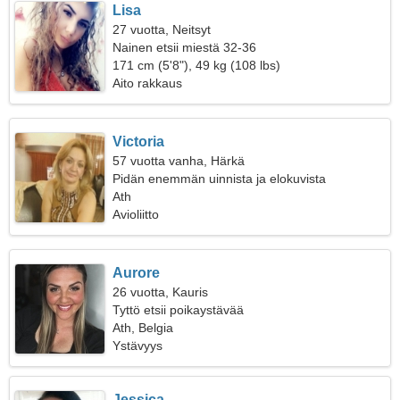
Lisa
27 vuotta, Neitsyt
Nainen etsii miestä 32-36
171 cm (5'8"), 49 kg (108 lbs)
Aito rakkaus
Victoria
57 vuotta vanha, Härkä
Pidän enemmän uinnista ja elokuvista
Ath
Avioliitto
Aurore
26 vuotta, Kauris
Tyttö etsii poikaystävää
Ath, Belgia
Ystävyys
Jessica