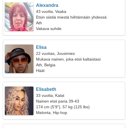
Alexandra
43 vuotta, Vaaka
Etsin siistiä miestä hiihtämään yhdessä
Ath
Vakava suhde
Elisa
22 vuotias, Jousimies
Mukava nainen, joka etsii kaltaistasi
Ath, Belgia
Häät
Elisabeth
33 vuotta, Kalat
Nainen etsii paria 39-43
174 cm (5'9"), 57 kg (125 lbs)
Melonta, Hip-hop