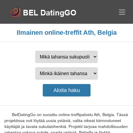
Ilmainen online-treffit Ath, Belgia
BelDatingGo on suosittu online-treffipalvelu Ath, Belgia. Tässä
projektissa voit löytää uusia ystäviä, valita oikeat kiinnostuneet
käyttäjät ja tavata sukulaishenkiä. Projekti tarjoaa mahdollisuuden
rakentaa vakava suhde, saada ystäviä, flirttailla ja löytää