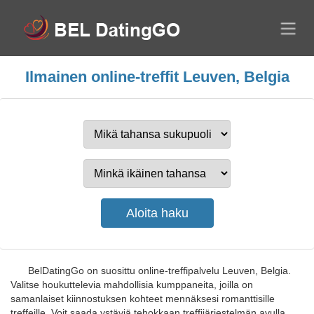
Ilmainen online-treffit Leuven, Belgia
BelDatingGo on suosittu online-treffipalvelu Leuven, Belgia.
Valitse houkuttelevia mahdollisia kumppaneita, joilla on
samanlaiset kiinnostuksen kohteet mennäksesi romanttisille
treffeille. Voit saada ystäviä tehokkaan treffijärjestelmän avulla.