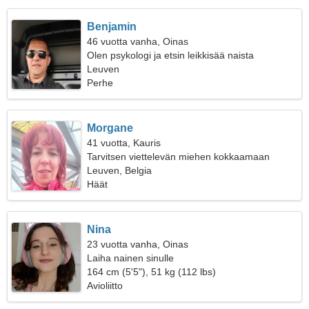
Benjamin
46 vuotta vanha, Oinas
Olen psykologi ja etsin leikkisää naista
Leuven
Perhe
Morgane
41 vuotta, Kauris
Tarvitsen viettelevän miehen kokkaamaan
yhdessä
Leuven, Belgia
Häät
Nina
23 vuotta vanha, Oinas
Laiha nainen sinulle
164 cm (5'5"), 51 kg (112 lbs)
Avioliitto