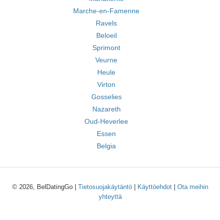
Marche-en-Famenne
Ravels
Beloeil
Sprimont
Veurne
Heule
Virton
Gosselies
Nazareth
Oud-Heverlee
Essen
Belgia
© 2026, BelDatingGo |
Tietosuojakäytäntö
|
Käyttöehdot
|
Ota meihin
yhteyttä