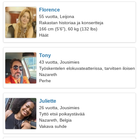
Florence
55 vuotta, Leijona
Rakastan historiaa ja konsertteja
166 cm (5'6"), 60 kg (132 lbs)
Häät
Tony
43 vuotta, Jousimies
Työskentelen elokuvateatterissa, tarvitsen iloisen
naisen
Nazareth
Perhe
Juliette
26 vuotta, Jousimies
Tyttö etsii poikaystävää
Nazareth, Belgia
Vakava suhde