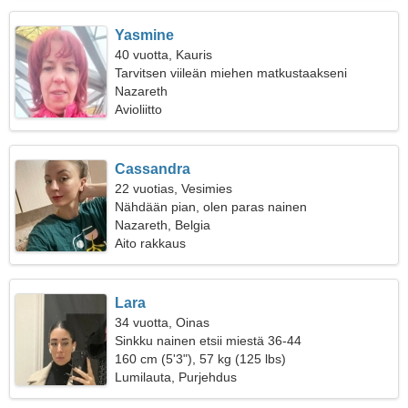
Yasmine
40 vuotta, Kauris
Tarvitsen viileän miehen matkustaakseni
yhdessä
Nazareth
Avioliitto
Cassandra
22 vuotias, Vesimies
Nähdään pian, olen paras nainen
Nazareth, Belgia
Aito rakkaus
Lara
34 vuotta, Oinas
Sinkku nainen etsii miestä 36-44
160 cm (5'3"), 57 kg (125 lbs)
Lumilauta, Purjehdus