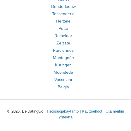
Denderleeuw
Tessenderlo
Herzele
Putte
Rotselaar
Zelzate
Farciennes
Montegnée
Kuringen
Moorslede
Vosselaar
Belgia
© 2026, BelDatingGo |
Tietosuojakäytäntö
|
Käyttöehdot
|
Ota meihin
yhteyttä