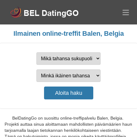
Ilmainen online-treffit Balen, Belgia
BelDatingGo on suosittu online-treffipalvelu Balen, Belgia.
Projekti auttaa sinua aloittamaan mahdollisten päivämäärien haun
tarjoamalla laajan tietokannan henkilökohtaiseen viestintään.
Tämä on hakutoiminto, jossa on monia oikeita käyttäjäprofiileja.