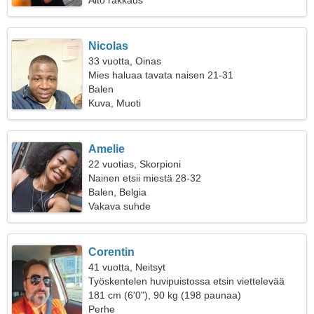
Aito rakkaus
Nicolas
33 vuotta, Oinas
Mies haluaa tavata naisen 21-31
Balen
Kuva, Muoti
Amelie
22 vuotias, Skorpioni
Nainen etsii miestä 28-32
Balen, Belgia
Vakava suhde
Corentin
41 vuotta, Neitsyt
Työskentelen huvipuistossa etsin viettelevää
naista
181 cm (6'0"), 90 kg (198 paunaa)
Perhe