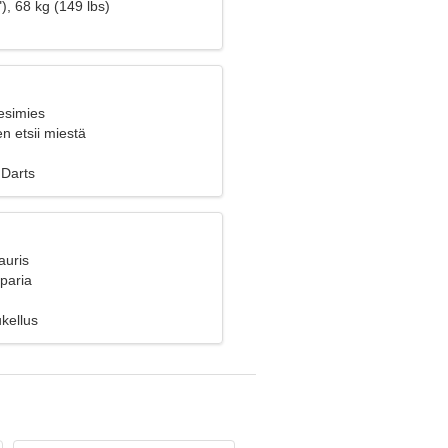
an yhdessä
), 68 kg (149 lbs)
esimies
n etsii miestä
 Darts
auris
 paria
kellus