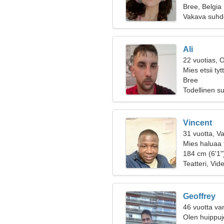
Bree, Belgia
Vakava suhd
Ali
22 vuotias, 
Mies etsii ty
Bree
Todellinen s
Vincent
31 vuotta, V
Mies haluaa 
184 cm (6'1")
Teatteri, Vid
Geoffrey
46 vuotta va
Olen huippujo