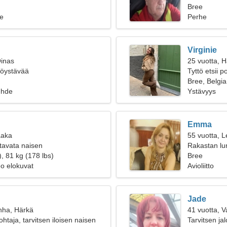
Bree
e
Perhe
Virginie
Oinas
25 vuotta, 
ttöystävää
Tyttö etsii 
Bree, Belgia
uhde
Ystävyys
Emma
aaka
55 vuotta, L
tavata naisen
Rakastan lum
, 81 kg (178 lbs)
Bree
eo elokuvat
Avioliitto
Jade
nha, Härkä
41 vuotta, 
htaja, tarvitsen iloisen naisen
Tarvitsen ja