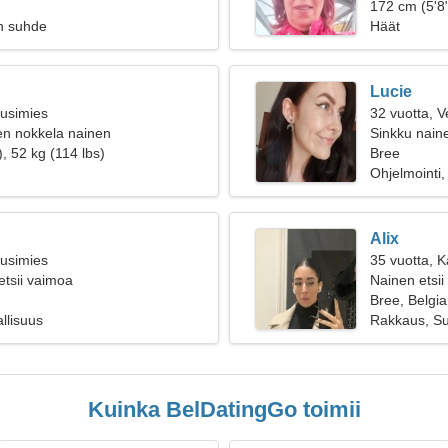
telttailema
172 cm (5'8"
n suhde
Häät
Lucie
ousimies
32 vuotta, V
en nokkela nainen
Sinkku naine
, 52 kg (114 lbs)
Bree
Ohjelmointi,
Alix
ousimies
35 vuotta, K
etsii vaimoa
Nainen etsii
Bree, Belgia
allisuus
Rakkaus, Su
Kuinka BelDatingGo toimii