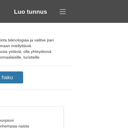
Luo tunnus
nta teknologiaa ja valitse pari
maan miellyttäviä
usia ystäviä, olla yhteydessä
maalaisille, turisteille.
korpioni
vanhempaa naista