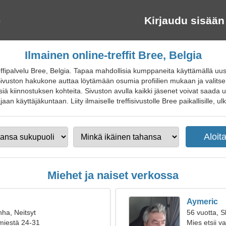
Kirjaudu sisään
Ilmainen online-treffit Bree, Belgia
ffipalvelu Bree, Belgia. Tapaa mahdollisia kumppaneita käyttämällä uusi
ivuston hakukone auttaa löytämään osumia profiilien mukaan ja valitse
siä kiinnostuksen kohteita. Sivuston avulla kaikki jäsenet voivat saada u
an käyttäjäkuntaan. Liity ilmaiselle treffisivustolle Bree paikallisille, ulko
Miehet ja naiset verkossa
Aymeric
nha, Neitsyt
56 vuotta, S
 miestä 24-31
Mies etsii 