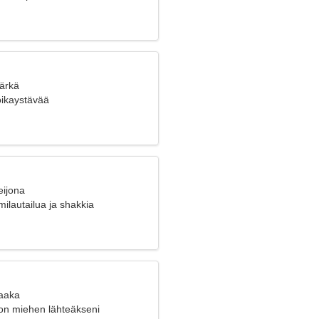
Härkä
poikaystävää
eijona
ilautailua ja shakkia
Vaaka
lon miehen lähteäkseni