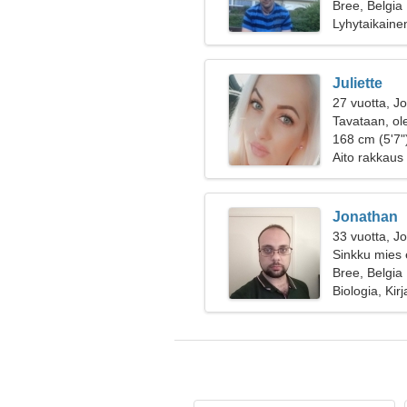
Bree, Belgia
Lyhytaikaine
Juliette
27 vuotta, J
Tavataan, ol
168 cm (5'7")
Aito rakkaus
Jonathan
33 vuotta, J
Sinkku mies 
Bree, Belgia
Biologia, Kirj