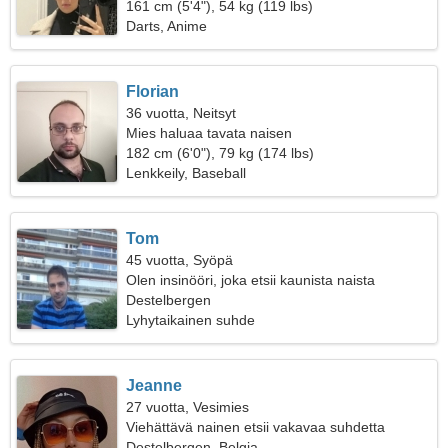
161 cm (5'4"), 54 kg (119 lbs)
Darts, Anime
Florian
36 vuotta, Neitsyt
Mies haluaa tavata naisen
182 cm (6'0"), 79 kg (174 lbs)
Lenkkeily, Baseball
Tom
45 vuotta, Syöpä
Olen insinööri, joka etsii kaunista naista
Destelbergen
Lyhytaikainen suhde
Jeanne
27 vuotta, Vesimies
Viehättävä nainen etsii vakavaa suhdetta
Destelbergen, Belgia