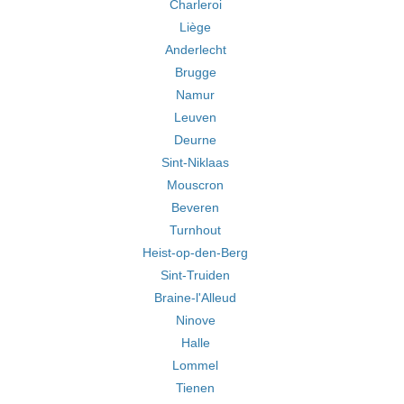
Charleroi
Liège
Anderlecht
Brugge
Namur
Leuven
Deurne
Sint-Niklaas
Mouscron
Beveren
Turnhout
Heist-op-den-Berg
Sint-Truiden
Braine-l'Alleud
Ninove
Halle
Lommel
Tienen