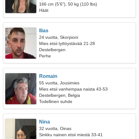
166 cm (5'6"), 50 kg (110 lbs)
Häät
Ilias
24 vuotta, Skorpioni
Mies etsii tyttöystävää 21-28
Destelbergen
Perhe
Romain
55 vuotta, Jousimies
Mies etsii vanhempaa naista 43-53
Destelbergen, Belgia
Todellinen suhde
Nina
32 vuotta, Oinas
Sinkku nainen etsii miestä 33-41