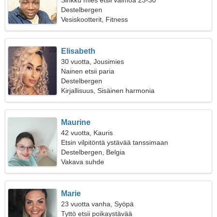
Sinkku mies etsii vaimoa 23-30
Destelbergen
Vesiskootterit, Fitness
Elisabeth
30 vuotta, Jousimies
Nainen etsii paria
Destelbergen
Kirjallisuus, Sisäinen harmonia
Maurine
42 vuotta, Kauris
Etsin vilpitöntä ystävää tanssimaan
Destelbergen, Belgia
Vakava suhde
Marie
23 vuotta vanha, Syöpä
Tyttö etsii poikaystävää