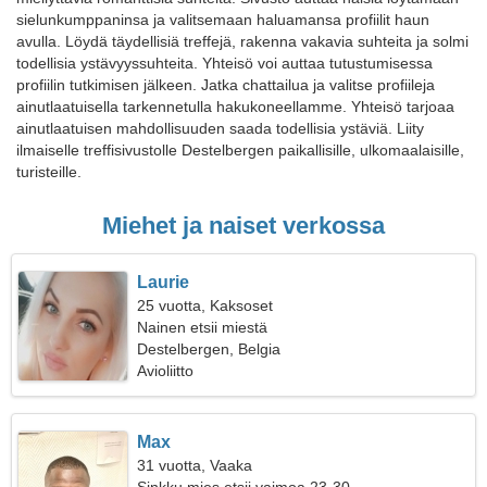
sielunkumppaninsa ja valitsemaan haluamansa profiilit haun
avulla. Löydä täydellisiä treffejä, rakenna vakavia suhteita ja solmi
todellisia ystävyyssuhteita. Yhteisö voi auttaa tutustumisessa
profiilin tutkimisen jälkeen. Jatka chattailua ja valitse profiileja
ainutlaatuisella tarkennetulla hakukoneellamme. Yhteisö tarjoaa
ainutlaatuisen mahdollisuuden saada todellisia ystäviä. Liity
ilmaiselle treffisivustolle Destelbergen paikallisille, ulkomaalaisille,
turisteille.
Miehet ja naiset verkossa
Laurie
25 vuotta, Kaksoset
Nainen etsii miestä
Destelbergen, Belgia
Avioliitto
Max
31 vuotta, Vaaka