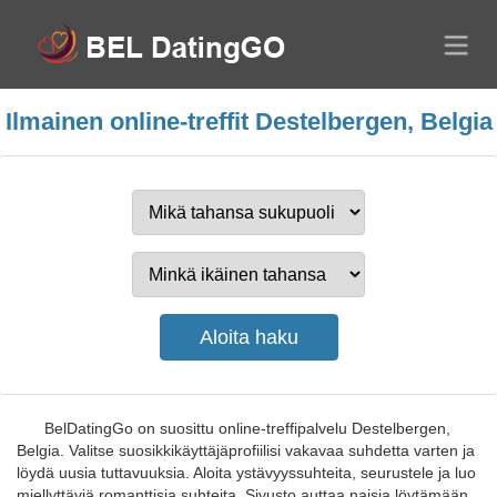
Ilmainen online-treffit Destelbergen, Belgia
BelDatingGo on suosittu online-treffipalvelu Destelbergen,
Belgia. Valitse suosikkikäyttäjäprofiilisi vakavaa suhdetta varten ja
löydä uusia tuttavuuksia. Aloita ystävyyssuhteita, seurustele ja luo
miellyttäviä romanttisia suhteita. Sivusto auttaa naisia löytämään