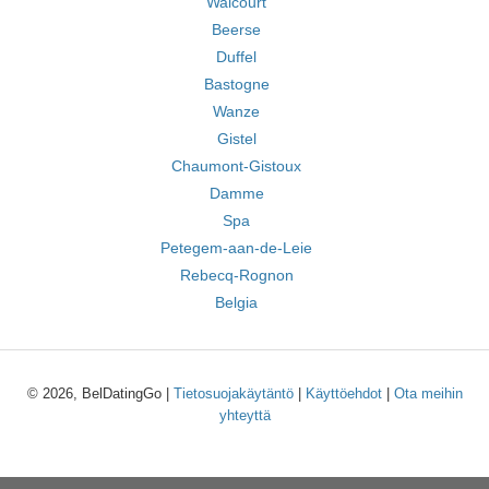
Walcourt
Beerse
Duffel
Bastogne
Wanze
Gistel
Chaumont-Gistoux
Damme
Spa
Petegem-aan-de-Leie
Rebecq-Rognon
Belgia
© 2026, BelDatingGo |
Tietosuojakäytäntö
|
Käyttöehdot
|
Ota meihin
yhteyttä