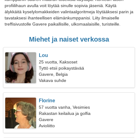
profiilihaun avulla voit löytää sinulle sopivia jäseniä. Käytä
älykkäitä kyselylomakkeiden valintaalgoritmeja löytääksesi parin ja
tavataksesi ihanteellisen elämänkumppanisi. Liity ilmaiselle
treffisivustolle Gavere paikallisille, ulkomaalaisille, turisteille.
Miehet ja naiset verkossa
Lou
25 vuotta, Kaksoset
Tyttö etsii poikaystävää
Gavere, Belgia
Vakava suhde
Florine
57 vuotta vanha, Vesimies
Rakastan keilailua ja golfia
Gavere
Avioliitto