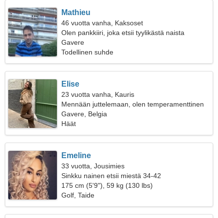
Mathieu
46 vuotta vanha, Kaksoset
Olen pankkiiri, joka etsii tyylikästä naista
Gavere
Todellinen suhde
Elise
23 vuotta vanha, Kauris
Mennään juttelemaan, olen temperamenttinen
nainen
Gavere, Belgia
Häät
Emeline
33 vuotta, Jousimies
Sinkku nainen etsii miestä 34-42
175 cm (5'9"), 59 kg (130 lbs)
Golf, Taide