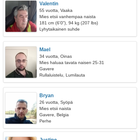
Valentin
55 vuotta, Vaaka
Mies etsii vanhempaa naista
181 cm (6'0"), 94 kg (207 lbs)
Lyhytaikainen suhde
Mael
34 vuotta, Oinas
Mies haluaa tavata naisen 25-31
Gavere
Rullaluistelu, Lumilauta
Bryan
26 vuotta, Syöpä
Mies etsii naista
Gavere, Belgia
Perhe
Justine