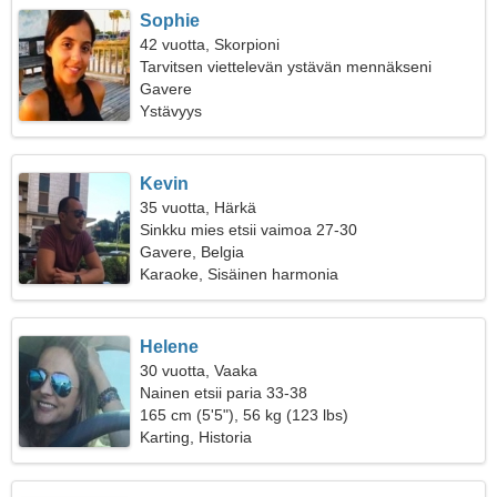
Sophie
42 vuotta, Skorpioni
Tarvitsen viettelevän ystävän mennäkseni
yhdessä leirille
Gavere
Ystävyys
Kevin
35 vuotta, Härkä
Sinkku mies etsii vaimoa 27-30
Gavere, Belgia
Karaoke, Sisäinen harmonia
Helene
30 vuotta, Vaaka
Nainen etsii paria 33-38
165 cm (5'5"), 56 kg (123 lbs)
Karting, Historia