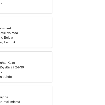
an yhdessä
nk
Kaksoset
etsii vaimoa
, Belgia
lu, Lemmikit
nha, Kalat
yttöystävää 24-30
nk
en suhde
eijona
n etsii miestä