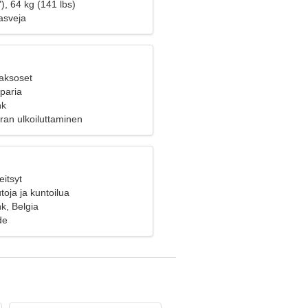
), 64 kg (141 lbs)
asveja
Kaksoset
 paria
nk
iran ulkoiluttaminen
eitsyt
oja ja kuntoilua
, Belgia
de