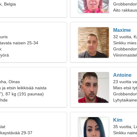
, Belgia
telttailema
Grobbendo
Aito rakkaus
Maxime
uris
32 vuotta, 
tavata naisen 25-34
Sinkku mies 
k
Grobbendonk
Pyörä
Viininmaiste
Antoine
nha, Oinas
23 vuotta va
 ja etsin leikkisää naista
Mies etsii t
"), 87 kg (191 paunaa)
Grobbendo
uhde
Lyhytaikain
Kim
lat
35 vuotta, L
oikaystävää 29-37
Sinkku naine