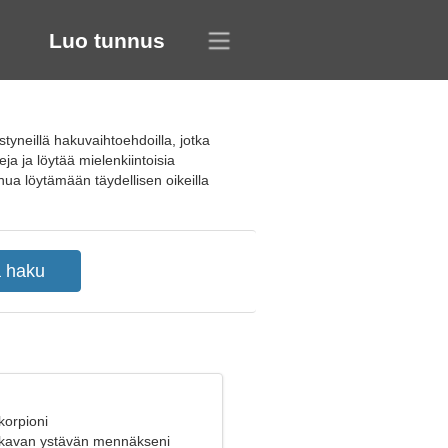
Luo tunnus
tyneillä hakuvaihtoehdoilla, jotka
ja ja löytää mielenkiintoisia
ua löytämään täydellisen oikeilla
korpioni
akavan ystävän mennäkseni