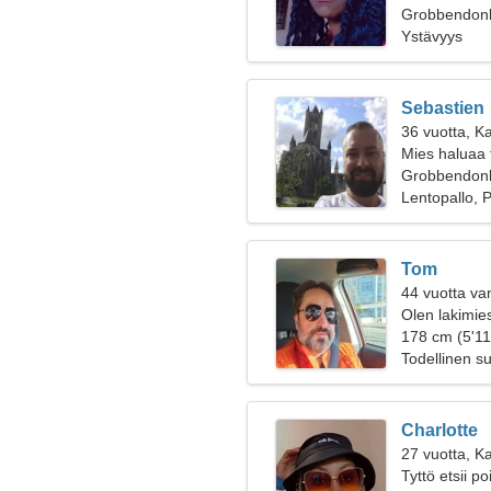
Grobbendonk
Ystävyys
Sebastien
36 vuotta, Ka
Mies haluaa 
Grobbendon
Lentopallo, 
Tom
44 vuotta va
Olen lakimies
178 cm (5'11
Todellinen s
Charlotte
27 vuotta, Ka
Tyttö etsii p