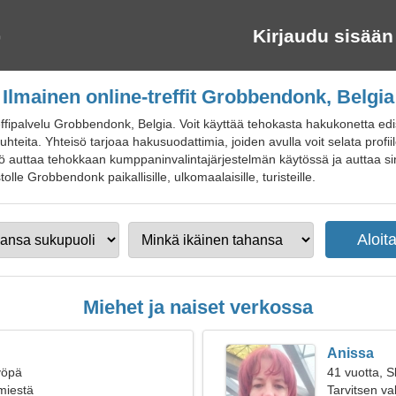
Kirjaudu sisään
Ilmainen online-treffit Grobbendonk, Belgia
ffipalvelu Grobbendonk, Belgia. Voit käyttää tehokasta hakukonetta edis
eita. Yhteisö tarjoaa hakusuodattimia, joiden avulla voit selata profiile
ö auttaa tehokkaan kumppaninvalintajärjestelmän käytössä ja auttaa sin
stolle Grobbendonk paikallisille, ulkomaalaisille, turisteille.
Miehet ja naiset verkossa
Anissa
yöpä
41 vuotta, S
 miestä
Tarvitsen v