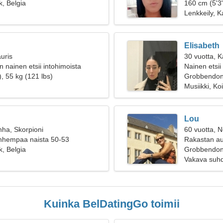
, Belgia
160 cm (5'3"
Lenkkeily, K
Elisabeth
uris
30 vuotta, 
 nainen etsii intohimoista
Nainen etsii
, 55 kg (121 lbs)
Grobbendo
Musiikki, Ko
Lou
nha, Skorpioni
60 vuotta, N
anhempaa naista 50-53
Rakastan aut
, Belgia
Grobbendonk
Vakava suh
Kuinka BelDatingGo toimii