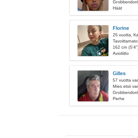
Grobbendonk
Häät
Florine
25 vuotta, Ka
Tavoittamaton
suhdetta
162 cm (5'4")
Avioliitto
Gilles
57 vuotta va
Mies etsii v
Grobbendonk
Perhe