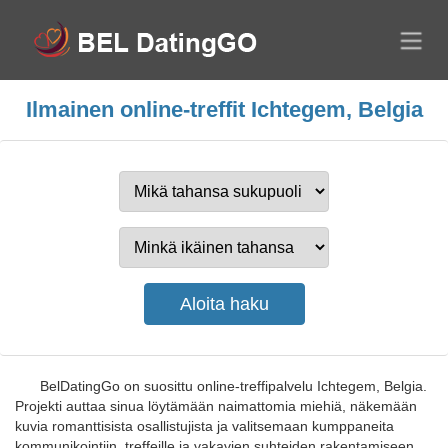
Ilmainen online-treffit Ichtegem, Belgia
BelDatingGo on suosittu online-treffipalvelu Ichtegem, Belgia.
Projekti auttaa sinua löytämään naimattomia miehiä, näkemään
kuvia romanttisista osallistujista ja valitsemaan kumppaneita
kommunikointiin, treffeille ja vakavien suhteiden rakentamiseen.