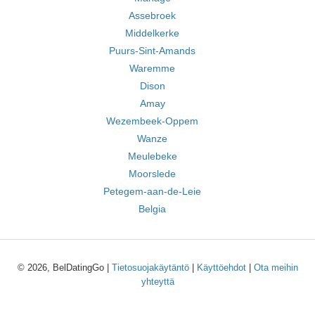
Assebroek
Middelkerke
Puurs-Sint-Amands
Waremme
Dison
Amay
Wezembeek-Oppem
Wanze
Meulebeke
Moorslede
Petegem-aan-de-Leie
Belgia
© 2026, BelDatingGo |
Tietosuojakäytäntö
|
Käyttöehdot
|
Ota meihin
yhteyttä