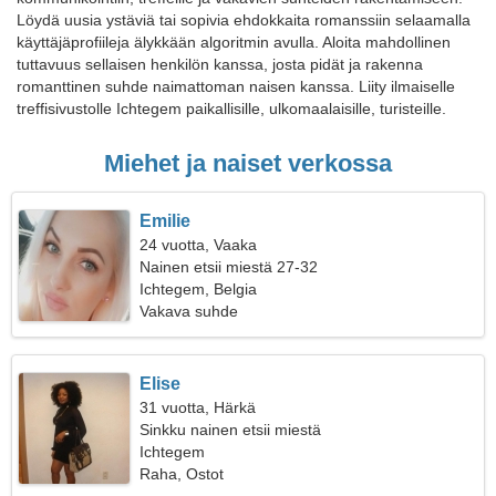
Löydä uusia ystäviä tai sopivia ehdokkaita romanssiin selaamalla
käyttäjäprofiileja älykkään algoritmin avulla. Aloita mahdollinen
tuttavuus sellaisen henkilön kanssa, josta pidät ja rakenna
romanttinen suhde naimattoman naisen kanssa. Liity ilmaiselle
treffisivustolle Ichtegem paikallisille, ulkomaalaisille, turisteille.
Miehet ja naiset verkossa
Emilie
24 vuotta, Vaaka
Nainen etsii miestä 27-32
Ichtegem, Belgia
Vakava suhde
Elise
31 vuotta, Härkä
Sinkku nainen etsii miestä
Ichtegem
Raha, Ostot