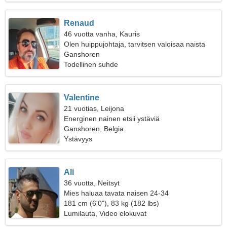
Renaud
46 vuotta vanha, Kauris
Olen huippujohtaja, tarvitsen valoisaa naista
Ganshoren
Todellinen suhde
Valentine
21 vuotias, Leijona
Energinen nainen etsii ystäviä
Ganshoren, Belgia
Ystävyys
Ali
36 vuotta, Neitsyt
Mies haluaa tavata naisen 24-34
181 cm (6'0"), 83 kg (182 lbs)
Lumilauta, Video elokuvat