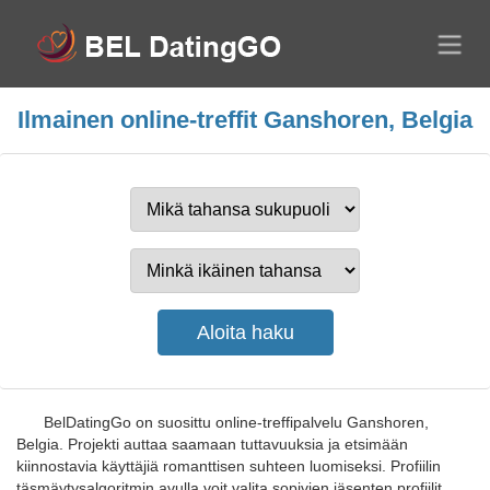
Ilmainen online-treffit Ganshoren, Belgia
BelDatingGo on suosittu online-treffipalvelu Ganshoren,
Belgia. Projekti auttaa saamaan tuttavuuksia ja etsimään
kiinnostavia käyttäjiä romanttisen suhteen luomiseksi. Profiilin
täsmäytysalgoritmin avulla voit valita sopivien jäsenten profiilit