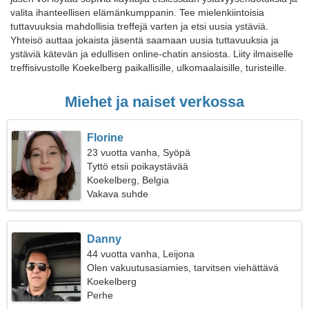
valita ihanteellisen elämänkumppanin. Tee mielenkiintoisia
tuttavuuksia mahdollisia treffejä varten ja etsi uusia ystäviä.
Yhteisö auttaa jokaista jäsentä saamaan uusia tuttavuuksia ja
ystäviä kätevän ja edullisen online-chatin ansiosta. Liity ilmaiselle
treffisivustolle Koekelberg paikallisille, ulkomaalaisille, turisteille.
Miehet ja naiset verkossa
Florine
23 vuotta vanha, Syöpä
Tyttö etsii poikaystävää
Koekelberg, Belgia
Vakava suhde
Danny
44 vuotta vanha, Leijona
Olen vakuutusasiamies, tarvitsen viehättävä
nainen
Koekelberg
Perhe