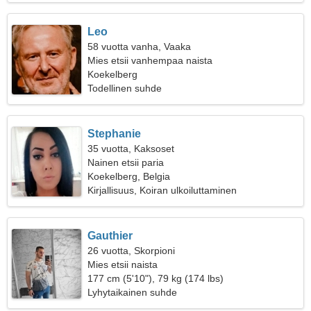
Leo
58 vuotta vanha, Vaaka
Mies etsii vanhempaa naista
Koekelberg
Todellinen suhde
Stephanie
35 vuotta, Kaksoset
Nainen etsii paria
Koekelberg, Belgia
Kirjallisuus, Koiran ulkoiluttaminen
Gauthier
26 vuotta, Skorpioni
Mies etsii naista
177 cm (5'10"), 79 kg (174 lbs)
Lyhytaikainen suhde