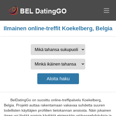
Ilmainen online-treffit Koekelberg, Belgia
BelDatingGo on suosittu online-treffipalvelu Koekelberg,
Belgia. Projekti auttaa rakentamaan vakavaa suhdetta suuren
todellisten käyttäjien profiilien tietokannan ansiosta. Näin jokainen
jäsen voi löytää sopivia käyttäjiä etsiessään ystävyysehdotuksia ja