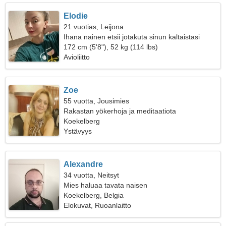
Elodie
21 vuotias, Leijona
Ihana nainen etsii jotakuta sinun kaltaistasi
172 cm (5'8"), 52 kg (114 lbs)
Avioliitto
Zoe
55 vuotta, Jousimies
Rakastan yökerhoja ja meditaatiota
Koekelberg
Ystävyys
Alexandre
34 vuotta, Neitsyt
Mies haluaa tavata naisen
Koekelberg, Belgia
Elokuvat, Ruoanlaitto