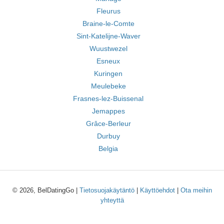
Fleurus
Braine-le-Comte
Sint-Katelijne-Waver
Wuustwezel
Esneux
Kuringen
Meulebeke
Frasnes-lez-Buissenal
Jemappes
Grâce-Berleur
Durbuy
Belgia
© 2026, BelDatingGo |
Tietosuojakäytäntö
|
Käyttöehdot
|
Ota meihin
yhteyttä