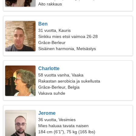
Aito rakkaus
Ben
31 vuotta, Kauris
Sinkku mies etsii vaimoa 26-28
Grâce-Berleur
Sisäinen harmonia, Metsästys
Charlotte
58 vuotta vanha, Vaaka
Rakastan aerobicia ja sukellusta
Grâce-Berleur, Belgia
Vakava suhde
Jerome
36 vuotta, Vesimies
Mies haluaa tavata naisen
184 cm (6'1"), 75 kg (165 lbs)