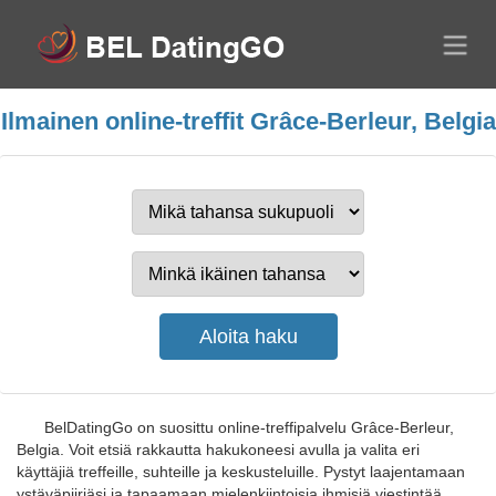
Ilmainen online-treffit Grâce-Berleur, Belgia
BelDatingGo on suosittu online-treffipalvelu Grâce-Berleur,
Belgia. Voit etsiä rakkautta hakukoneesi avulla ja valita eri
käyttäjiä treffeille, suhteille ja keskusteluille. Pystyt laajentamaan
ystäväpiiriäsi ja tapaamaan mielenkiintoisia ihmisiä viestintää,