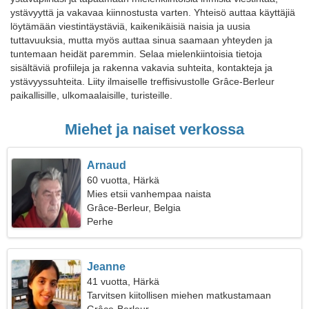
ystävyyttä ja vakavaa kiinnostusta varten. Yhteisö auttaa käyttäjiä
löytämään viestintäystäviä, kaikenikäisiä naisia ja uusia
tuttavuuksia, mutta myös auttaa sinua saamaan yhteyden ja
tuntemaan heidät paremmin. Selaa mielenkiintoisia tietoja
sisältäviä profiileja ja rakenna vakavia suhteita, kontakteja ja
ystävyyssuhteita. Liity ilmaiselle treffisivustolle Grâce-Berleur
paikallisille, ulkomaalaisille, turisteille.
Miehet ja naiset verkossa
Arnaud
60 vuotta, Härkä
Mies etsii vanhempaa naista
Grâce-Berleur, Belgia
Perhe
Jeanne
41 vuotta, Härkä
Tarvitsen kiitollisen miehen matkustamaan