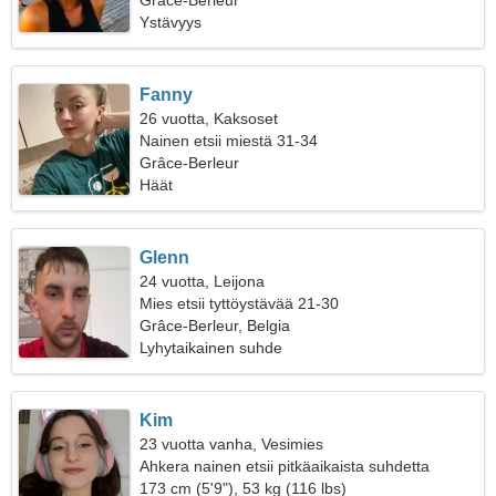
Grâce-Berleur
Ystävyys
Fanny
26 vuotta, Kaksoset
Nainen etsii miestä 31-34
Grâce-Berleur
Häät
Glenn
24 vuotta, Leijona
Mies etsii tyttöystävää 21-30
Grâce-Berleur, Belgia
Lyhytaikainen suhde
Kim
23 vuotta vanha, Vesimies
Ahkera nainen etsii pitkäaikaista suhdetta
173 cm (5'9"), 53 kg (116 lbs)