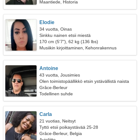
Maantiede, Historia
Elodie
34 vuotta, Oinas
Sinkku nainen etsii miestä
170 cm (5'7"), 62 kg (136 lbs)
Musiikin kirjoittaminen, Kehonrakennus
Antoine
43 vuotta, Jousimies
Olen toimistopäällikkö etsin ystävällistä naista
Grâce-Berleur
Todellinen suhde
Carla
21 vuotias, Neitsyt
Tyttö etsii poikaystävää 25-28
Grâce-Berleur, Belgia
Avioliitto