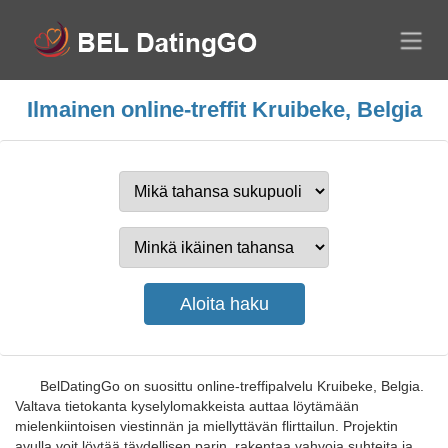
Ilmainen online-treffit Kruibeke, Belgia
BelDatingGo on suosittu online-treffipalvelu Kruibeke, Belgia.
Valtava tietokanta kyselylomakkeista auttaa löytämään
mielenkiintoisen viestinnän ja miellyttävän flirttailun. Projektin
avulla voit löytää täydellisen parin, rakentaa vahvoja suhteita ja