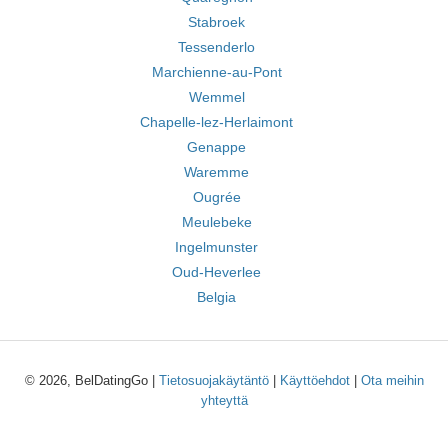
Stabroek
Tessenderlo
Marchienne-au-Pont
Wemmel
Chapelle-lez-Herlaimont
Genappe
Waremme
Ougrée
Meulebeke
Ingelmunster
Oud-Heverlee
Belgia
© 2026, BelDatingGo |
Tietosuojakäytäntö
|
Käyttöehdot
|
Ota meihin
yhteyttä