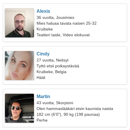
Alexis
36 vuotta, Jousimies
Mies haluaa tavata naisen 25-32
Kruibeke
Teatteri taide, Video elokuvat
Cindy
27 vuotta, Neitsyt
Tyttö etsii poikaystävää
Kruibeke, Belgia
Häät
Martin
43 vuotta, Skorpioni
Olen hammaslääkäri etsin kaunista naista
182 cm (6'0"), 90 kg (198 paunaa)
Perhe