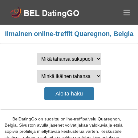
Ilmainen online-treffit Quaregnon, Belgia
BelDatingGo on suosittu online-treffipalvelu Quaregnon,
Belgia. Sivuston avulla jäsenet voivat jakaa valokuvia ja etsiä
sopivia profiileja miellyttävää keskustelua varten. Keskustele
chatissa, rakenna suhteita ja valitse profiileja kiinnostuksen