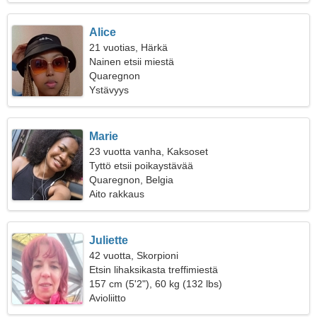
Alice
21 vuotias, Härkä
Nainen etsii miestä
Quaregnon
Ystävyys
Marie
23 vuotta vanha, Kaksoset
Tyttö etsii poikaystävää
Quaregnon, Belgia
Aito rakkaus
Juliette
42 vuotta, Skorpioni
Etsin lihaksikasta treffimiestä
157 cm (5'2"), 60 kg (132 lbs)
Avioliitto