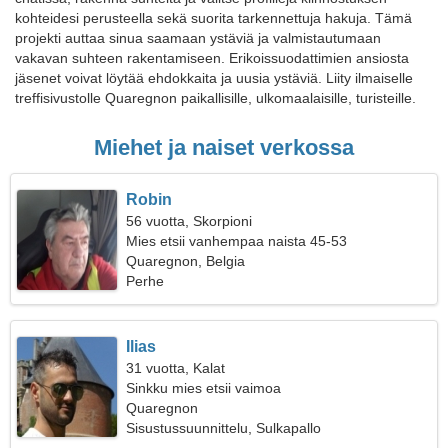
kohteidesi perusteella sekä suorita tarkennettuja hakuja. Tämä
projekti auttaa sinua saamaan ystäviä ja valmistautumaan
vakavan suhteen rakentamiseen. Erikoissuodattimien ansiosta
jäsenet voivat löytää ehdokkaita ja uusia ystäviä. Liity ilmaiselle
treffisivustolle Quaregnon paikallisille, ulkomaalaisille, turisteille.
Miehet ja naiset verkossa
Robin
56 vuotta, Skorpioni
Mies etsii vanhempaa naista 45-53
Quaregnon, Belgia
Perhe
Ilias
31 vuotta, Kalat
Sinkku mies etsii vaimoa
Quaregnon
Sisustussuunnittelu, Sulkapallo