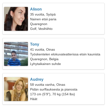
Alison
35 vuotta, Syöpä
Nainen etsii paria
Quaregnon
Golf, Vesihiihto
Tony
41 vuotta, Oinas
Työskentelen elokuvateatterissa etsin kaunista
naista
Quaregnon, Belgia
Lyhytaikainen suhde
Audrey
58 vuotta vanha, Oinas
Pidän surffauksesta ja pianosta
173 cm (5'9"), 70 kg (154 lbs)
Häät