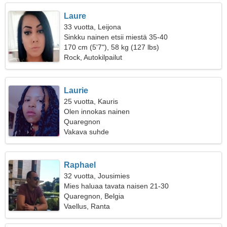
Laure
33 vuotta, Leijona
Sinkku nainen etsii miestä 35-40
170 cm (5'7"), 58 kg (127 lbs)
Rock, Autokilpailut
Laurie
25 vuotta, Kauris
Olen innokas nainen
Quaregnon
Vakava suhde
Raphael
32 vuotta, Jousimies
Mies haluaa tavata naisen 21-30
Quaregnon, Belgia
Vaellus, Ranta