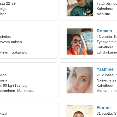
ista 22-29
Tyttö etsii 
elgia
Kalmthout
uhde
Avioliitto
Romain
esimies
43 vuotta, K
tavata naisen
Työskentelen
naista
Kalmthout, 
llinen ruokavalio
Lyhytaikain
Yasmine
yöpä
21 vuotias, 
paria
Nainen etsii
, 60 kg (132 lbs)
Kalmthout
luttaminen, Matkustaa
Vakava suh
Florent
itsyt
31 vuotta, S