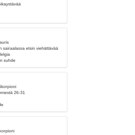
poikaystävää
auris
 sairaalassa etsin viehättävää
Belgia
en suhde
Skorpioni
 miestä 26-31
de
korpioni