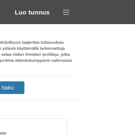
Luo tunnus
ahdollisuus laajentaa tuttavuuksia
n ystäviä käyttämällä tarkennettuja
elaa niiden ihmisten profiileja, jotka
 algoritmia elämänkumppanin valinnassa
alat