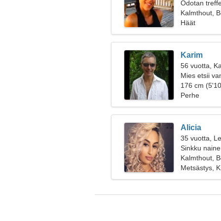
Odotan treff
kanssa
Kalmthout, B
Häät
Karim
56 vuotta, K
Mies etsii v
176 cm (5'10
Perhe
Alicia
35 vuotta, Le
Sinkku naine
Kalmthout, B
Metsästys, Ki