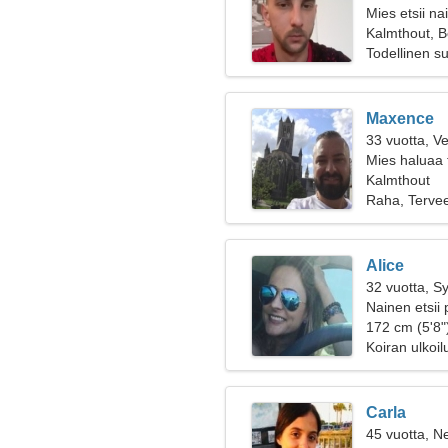
Mies etsii na
Kalmthout, B
Todellinen s
Maxence
33 vuotta, V
Mies haluaa 
Kalmthout
Raha, Tervee
Alice
32 vuotta, S
Nainen etsii 
172 cm (5'8")
Koiran ulkoi
Carla
45 vuotta, Ne