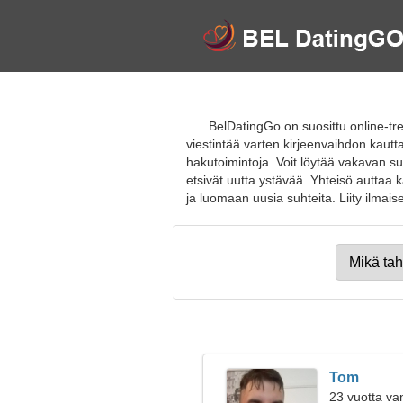
BelDatingGo on suosittu online-tre
viestintää varten kirjeenvaihdon kautt
hakutoimintoja. Voit löytää vakavan su
etsivät uutta ystävää. Yhteisö auttaa
ja luomaan uusia suhteita. Liity ilmaisell
Tom
23 vuotta va