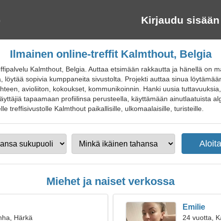
Kirjaudu sisään
Ilmainen online-treffit Kalmthout, Belgia
ffipalvelu Kalmthout, Belgia. Auttaa etsimään rakkautta ja hänellä on m
a, löytää sopivia kumppaneita sivustolta. Projekti auttaa sinua löytämää
hteen, avioliiton, kokoukset, kommunikoinnin. Hanki uusia tuttavuuksia, s
 käyttäjiä tapaamaan profiilinsa perusteella, käyttämään ainutlaatuista
e treffisivustolle Kalmthout paikallisille, ulkomaalaisille, turisteille.
Miehet ja naiset verkossa
Emilie
nha, Härkä
24 vuotta, K