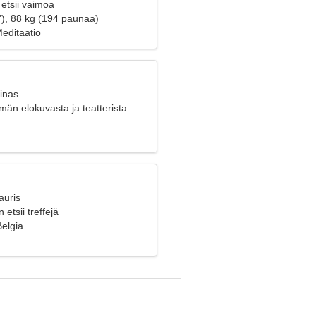
etsii vaimoa
"), 88 kg (194 paunaa)
editaatio
inas
än elokuvasta ja teatterista
auris
etsii treffejä
Belgia