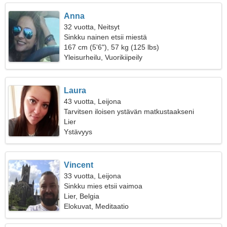
Anna
32 vuotta, Neitsyt
Sinkku nainen etsii miestä
167 cm (5'6"), 57 kg (125 lbs)
Yleisurheilu, Vuorikiipeily
Laura
43 vuotta, Leijona
Tarvitsen iloisen ystävän matkustaakseni
yhdessä
Lier
Ystävyys
Vincent
33 vuotta, Leijona
Sinkku mies etsii vaimoa
Lier, Belgia
Elokuvat, Meditaatio