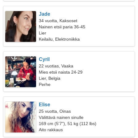
Jade
34 vuotta, Kaksoset
Nainen etsii paria 36-45
Lier
Keilailu, Elektroniikka
Cyril
22 vuotias, Vaaka
Mies etsii naista 24-29
Lier, Belgia
Perhe
Elise
25 vuotta, Oinas
Välittävä nainen sinulle
169 cm (5'7"), 51 kg (112 lbs)
Aito rakkaus