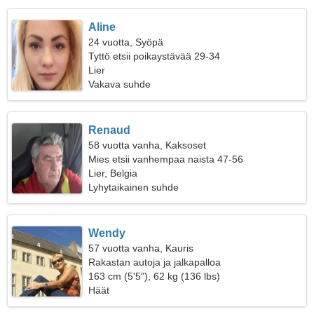
Aline
24 vuotta, Syöpä
Tyttö etsii poikaystävää 29-34
Lier
Vakava suhde
Renaud
58 vuotta vanha, Kaksoset
Mies etsii vanhempaa naista 47-56
Lier, Belgia
Lyhytaikainen suhde
Wendy
57 vuotta vanha, Kauris
Rakastan autoja ja jalkapalloa
163 cm (5'5"), 62 kg (136 lbs)
Häät