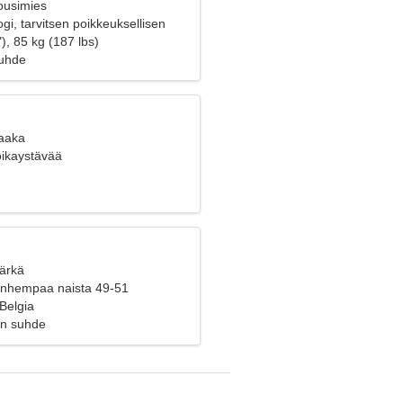
ousimies
gi, tarvitsen poikkeuksellisen
), 85 kg (187 lbs)
suhde
Vaaka
poikaystävää
Härkä
vanhempaa naista 49-51
 Belgia
en suhde