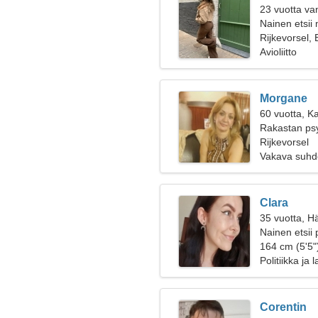
23 vuotta va
Nainen etsii
Rijkevorsel, 
Avioliitto
Morgane
60 vuotta, K
Rakastan psy
Rijkevorsel
Vakava suhd
Clara
35 vuotta, H
Nainen etsii 
164 cm (5'5")
Politiikka ja 
Corentin