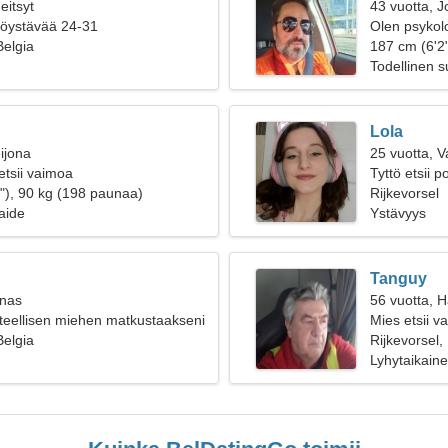
eitsyt
43 vuotta, J
ttöystävää 24-31
Olen psykolo
Belgia
naisen
187 cm (6'2"
Todellinen 
Lola
ijona
25 vuotta, 
etsii vaimoa
Tyttö etsii 
"), 90 kg (198 paunaa)
Rijkevorsel
aide
Ystävyys
Tanguy
inas
56 vuotta, 
nteellisen miehen matkustaakseni
Mies etsii 
Belgia
Rijkevorsel,
Lyhytaikain