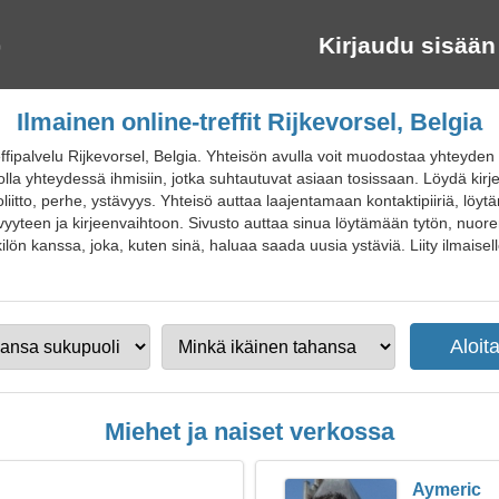
Kirjaudu sisään
Ilmainen online-treffit Rijkevorsel, Belgia
effipalvelu Rijkevorsel, Belgia. Yhteisön avulla voit muodostaa yhteyde
 ja olla yhteydessä ihmisiin, jotka suhtautuvat asiaan tosissaan. Löydä kir
violiitto, perhe, ystävyys. Yhteisö auttaa laajentamaan kontaktipiiriä, l
ävyyteen ja kirjeenvaihtoon. Sivusto auttaa sinua löytämään tytön, nuo
n kanssa, joka, kuten sinä, haluaa saada uusia ystäviä. Liity ilmaiselle 
Miehet ja naiset verkossa
Aymeric