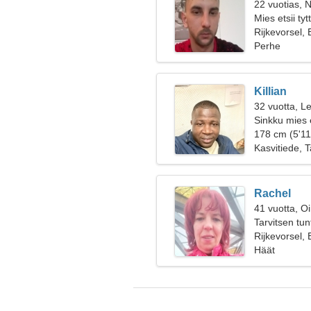
22 vuotias, N
Mies etsii ty
Rijkevorsel, 
Perhe
Killian
32 vuotta, Le
Sinkku mies 
178 cm (5'11
Kasvitiede, T
Rachel
41 vuotta, O
Tarvitsen tu
yhdessä
Rijkevorsel, 
Häät