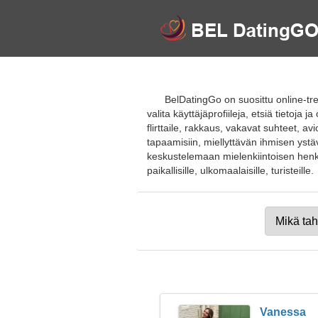
BelDatingGo on suosittu online-tr
valita käyttäjäprofiileja, etsiä tietoja
flirttaile, rakkaus, vakavat suhteet, a
tapaamisiin, miellyttävän ihmisen yst
keskustelemaan mielenkiintoisen henkilö
paikallisille, ulkomaalaisille, turisteille.
Vanessa