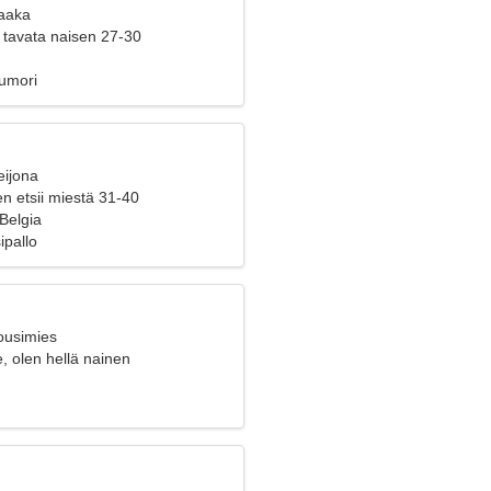
Vaaka
 tavata naisen 27-30
umori
eijona
n etsii miestä 31-40
 Belgia
ipallo
ousimies
e, olen hellä nainen