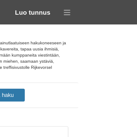
Luo tunnus
n ainutlaatuiseen hakukoneeseen ja
jekavereita, tapaa uusia ihmisiä,
öytämään kumppaneita viestintään,
ren miehen, saamaan ystäviä,
treffisivustolle Rijkevorsel