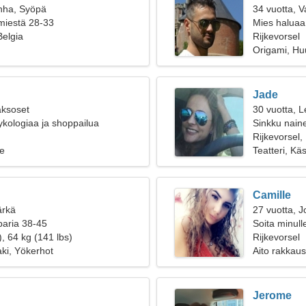
nha, Syöpä
34 vuotta, 
 miestä 28-33
Mies haluaa
Belgia
Rijkevorsel
Origami, Hu
Jade
aksoset
30 vuotta, L
kologiaa ja shoppailua
Sinkku naine
Rijkevorsel,
e
Teatteri, Käs
Camille
ärkä
27 vuotta, J
paria 38-45
Soita minull
, 64 kg (141 lbs)
Rijkevorsel
laki, Yökerhot
Aito rakkaus
Jerome