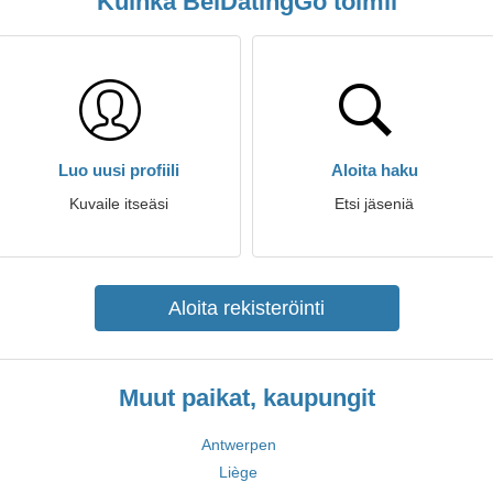
Kuinka BelDatingGo toimii
Luo uusi profiili
Aloita haku
Kuvaile itseäsi
Etsi jäseniä
Aloita rekisteröinti
Muut paikat, kaupungit
Antwerpen
Liège