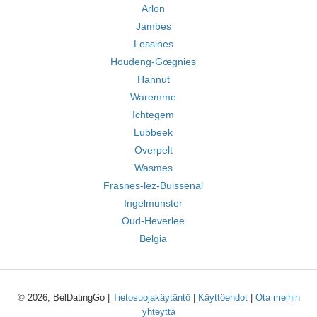
Arlon
Jambes
Lessines
Houdeng-Gœgnies
Hannut
Waremme
Ichtegem
Lubbeek
Overpelt
Wasmes
Frasnes-lez-Buissenal
Ingelmunster
Oud-Heverlee
Belgia
© 2026, BelDatingGo |
Tietosuojakäytäntö
|
Käyttöehdot
|
Ota meihin
yhteyttä