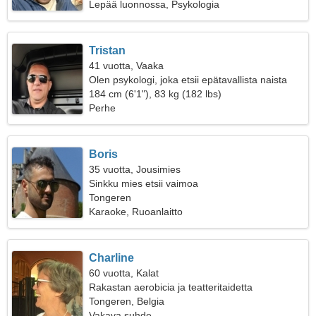
Lepää luonnossa, Psykologia
Tristan
41 vuotta, Vaaka
Olen psykologi, joka etsii epätavallista naista
184 cm (6'1"), 83 kg (182 lbs)
Perhe
Boris
35 vuotta, Jousimies
Sinkku mies etsii vaimoa
Tongeren
Karaoke, Ruoanlaitto
Charline
60 vuotta, Kalat
Rakastan aerobicia ja teatteritaidetta
Tongeren, Belgia
Vakava suhde