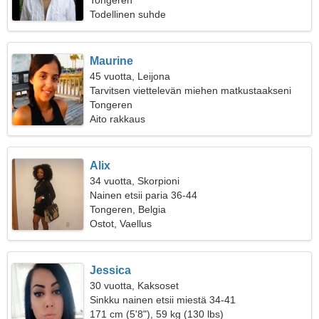
Tongeren
Todellinen suhde
Maurine
45 vuotta, Leijona
Tarvitsen viettelevän miehen matkustaakseni
Tongeren
Aito rakkaus
Alix
34 vuotta, Skorpioni
Nainen etsii paria 36-44
Tongeren, Belgia
Ostot, Vaellus
Jessica
30 vuotta, Kaksoset
Sinkku nainen etsii miestä 34-41
171 cm (5'8"), 59 kg (130 lbs)