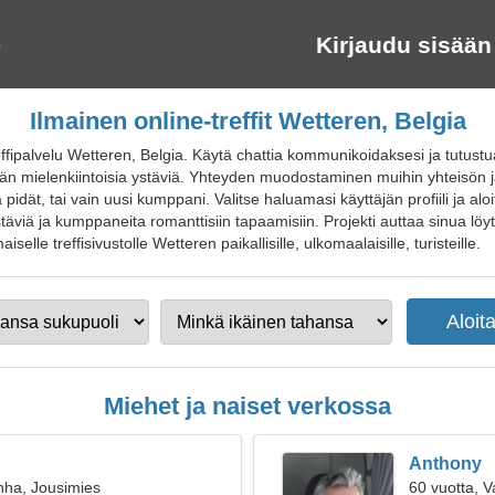
Kirjaudu sisään
Ilmainen online-treffit Wetteren, Belgia
ffipalvelu Wetteren, Belgia. Käytä chattia kommunikoidaksesi ja tutustu
ään mielenkiintoisia ystäviä. Yhteyden muodostaminen muihin yhteisön jä
 pidät, tai vain uusi kumppani. Valitse haluamasi käyttäjän profiili ja al
äviä ja kumppaneita romanttisiin tapaamisiin. Projekti auttaa sinua löyt
selle treffisivustolle Wetteren paikallisille, ulkomaalaisille, turisteille.
Miehet ja naiset verkossa
Anthony
nha, Jousimies
60 vuotta, 