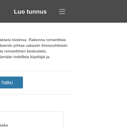
Luo tunnus
aksesi toisiinsa. Rakenna romanttisia
seniin johtaa vakaviin ihmissuhteisiin
oita romanttinen keskustelu.
ämään todellisia käyttäjiä ja
Vaaka