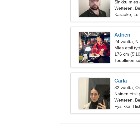
Sinkku mies 
Wetteren, Be
Karaoke, Len
Adrien
24 vuotta, Ne
Mies etsii ty
176 cm (5'10
Todellinen s
Carla
32 vuotta, O
Nainen etsii 
Wetteren, Be
Fysiikka, His