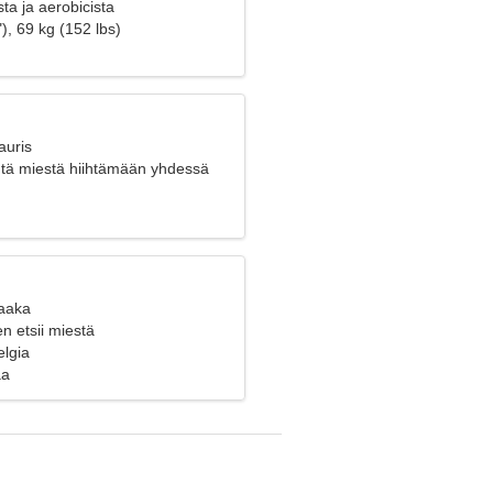
ta ja aerobicista
), 69 kg (152 lbs)
auris
öntä miestä hiihtämään yhdessä
Vaaka
n etsii miestä
elgia
aa