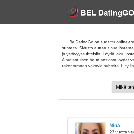
BelDatingGo on suosittu online-tre
suhteita. Sivusto auttaa sinua löytäm
ja ystävyyssuhteisiin. Löydä joku, josta
Ainutlaatuisen haun ansiosta löydät yst
rakentamaan vakavia suhteita. Liity ilmai
Nina
23 vuotta va