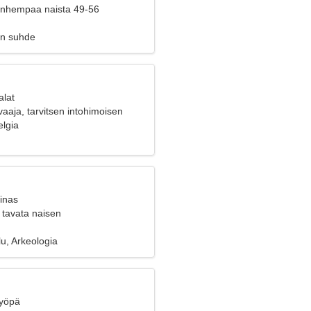
vanhempaa naista 49-56
en suhde
alat
aaja, tarvitsen intohimoisen
elgia
inas
 tavata naisen
lu, Arkeologia
Syöpä