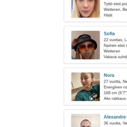
Tyttö etsii p
Wetteren, Be
Häät
Sofia
22 vuotias, L
Nainen etsii
Wetteren
Vakava suhd
Nora
27 vuotta, Ne
Energinen na
168 cm (5'7")
Aito rakkaus
Alexandre
36 vuotta, V