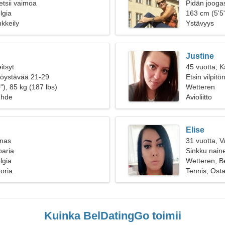
etsii vaimoa
Pidän joogas
lgia
163 cm (5'5"
kkeily
Ystävyys
Justine
itsyt
45 vuotta, K
ttöystävää 21-29
Etsin vilpit
"), 85 kg (187 lbs)
Wetteren
uhde
Avioliitto
Elise
inas
31 vuotta, 
paria
Sinkku naine
lgia
Wetteren, B
toria
Tennis, Ost
Kuinka BelDatingGo toimii