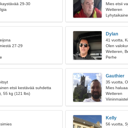
oikaystävää 29-30
Mies etsii 
lgia
Wetteren
Lyhytaikain
Dylan
eijona
41 vuotta, K
 miestä 27-29
Olen valokuv
naisen
Wetteren, B
e
Perhe
Gauthier
itsyt
35 vuotta, O
inen etsii kestävää suhdetta
Mies haluaa
, 55 kg (121 lbs)
Wetteren
Viininmaiste
Kelly
esimies
56 vuotta, 