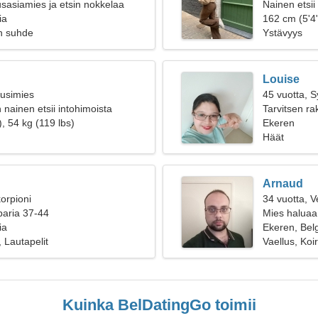
sasiamies ja etsin nokkelaa
Nainen etsii
ia
162 cm (5'4"
n suhde
Ystävyys
Louise
ousimies
45 vuotta, 
 nainen etsii intohimoista
Tarvitsen ra
, 54 kg (119 lbs)
Ekeren
Häät
Arnaud
orpioni
34 vuotta, V
paria 37-44
Mies haluaa
ia
Ekeren, Bel
 Lautapelit
Vaellus, Koi
Kuinka BelDatingGo toimii