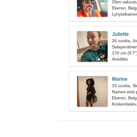
Olen vakuutu
naista
Ekeren, Belg
Lyhytaikaine
Juliette
26 vuotta, J
Salaperäinen
suhdetta
170 cm (5'7")
Avioliitto
Marine
33 vuotta, Sk
Nainen etsii 
Ekeren, Belg
Koskenlasku,