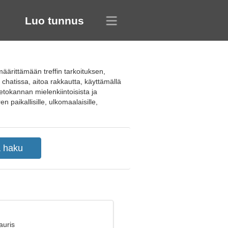
Luo tunnus
äärittämään treffin tarkoituksen,
chatissa, aitoa rakkautta, käyttämällä
ietokannan mielenkiintoisista ja
n paikallisille, ulkomaalaisille,
auris