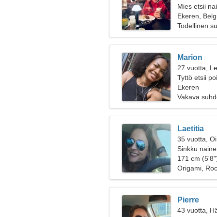
Mies etsii na
Ekeren, Belg
Todellinen s
Marion
27 vuotta, Le
Tyttö etsii p
Ekeren
Vakava suhd
Laetitia
35 vuotta, O
Sinkku naine
171 cm (5'8")
Origami, Ro
Pierre
43 vuotta, H