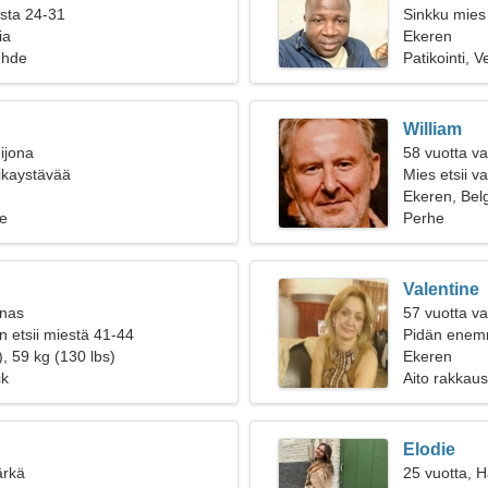
ista 24-31
Sinkku mies
ia
Ekeren
uhde
Patikointi, V
William
ijona
58 vuotta v
oikaystävää
Mies etsii 
Ekeren, Bel
e
Perhe
Valentine
inas
57 vuotta va
n etsii miestä 41-44
Pidän enemm
, 59 kg (130 lbs)
Ekeren
ck
Aito rakkaus
Elodie
ärkä
25 vuotta, 