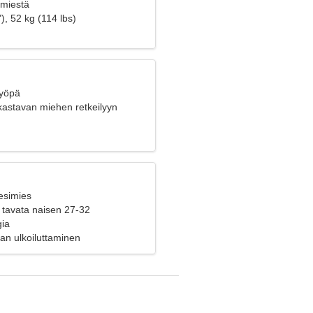
 miestä
), 52 kg (114 lbs)
Syöpä
kastavan miehen retkeilyyn
esimies
 tavata naisen 27-32
gia
ran ulkoiluttaminen