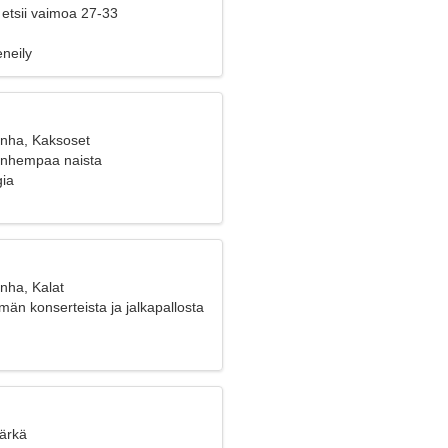
 etsii vaimoa 27-33
eneily
anha, Kaksoset
vanhempaa naista
gia
nha, Kalat
än konserteista ja jalkapallosta
Härkä