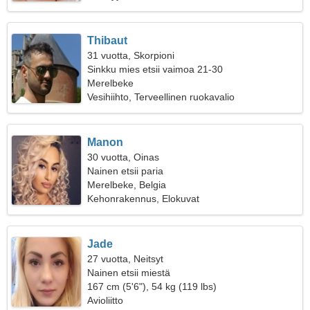
Thibaut
31 vuotta, Skorpioni
Sinkku mies etsii vaimoa 21-30
Merelbeke
Vesihiihto, Terveellinen ruokavalio
Manon
30 vuotta, Oinas
Nainen etsii paria
Merelbeke, Belgia
Kehonrakennus, Elokuvat
Jade
27 vuotta, Neitsyt
Nainen etsii miestä
167 cm (5'6"), 54 kg (119 lbs)
Avioliitto