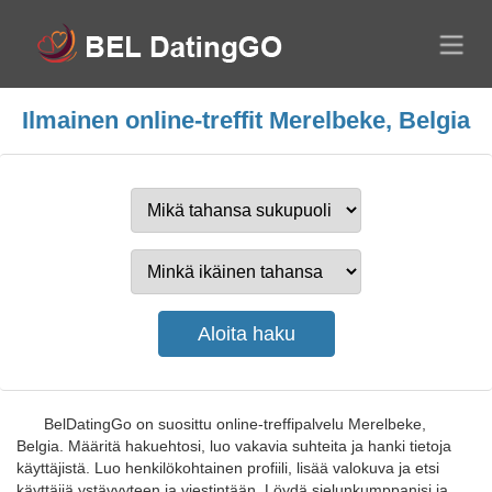
Ilmainen online-treffit Merelbeke, Belgia
BelDatingGo on suosittu online-treffipalvelu Merelbeke,
Belgia. Määritä hakuehtosi, luo vakavia suhteita ja hanki tietoja
käyttäjistä. Luo henkilökohtainen profiili, lisää valokuva ja etsi
käyttäjiä ystävyyteen ja viestintään. Löydä sielunkumppanisi ja