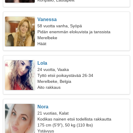
Koripallo, Lautapelit
Vanessa
58 vuotta vanha, Syöpä
Pidän enemmän elokuvista ja tanssista
Merelbeke
Häät
Lola
24 vuotta, Vaaka
Tyttö etsii poikaystävää 26-34
Merelbeke, Belgia
Aito rakkaus
Nora
21 vuotias, Kalat
Kodikas nainen etsii todellista rakkautta
175 cm (5'9"), 50 kg (110 lbs)
Ystävyys