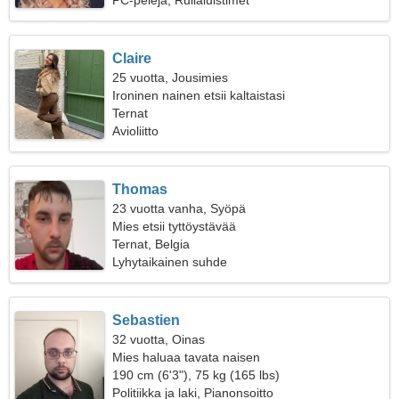
PC-pelejä, Rullaluistimet
Claire
25 vuotta, Jousimies
Ironinen nainen etsii kaltaistasi
Ternat
Avioliitto
Thomas
23 vuotta vanha, Syöpä
Mies etsii tyttöystävää
Ternat, Belgia
Lyhytaikainen suhde
Sebastien
32 vuotta, Oinas
Mies haluaa tavata naisen
190 cm (6'3"), 75 kg (165 lbs)
Politiikka ja laki, Pianonsoitto