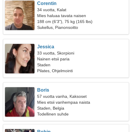
Corentin
34 vuotta, Kalat
Mies haluaa tavata naisen
188 cm (6'3"), 75 kg (165 lbs)
Sukellus, Pianonsoitto
Jessica
33 vuotta, Skorpioni
Nainen etsii paria
Staden
Pilates, Ohjelmointi
Boris
57 vuotta vanha, Kaksoset
Mies etsii vanhempaa naista
Staden, Belgia
Todellinen suhde
Robin