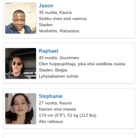
Jason
35 vuotta, Kauris
Sinkku mies etsii vaimoa
Staden
Vesihiihto, Ratsastus
Raphael
45 vuotta, Jousimies
Olen huippujohtaja, joka etsii aistillista naista
Staden, Belgia
Lyhytaikainen suhde
Stephanie
27 vuotta, Kauris
Nainen etsii miestä
174 cm (5'9"), 51 kg (112 lbs)
Aito rakkaus