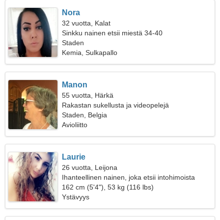
Nora
32 vuotta, Kalat
Sinkku nainen etsii miestä 34-40
Staden
Kemia, Sulkapallo
Manon
55 vuotta, Härkä
Rakastan sukellusta ja videopelejä
Staden, Belgia
Avioliitto
Laurie
26 vuotta, Leijona
Ihanteellinen nainen, joka etsii intohimoista
suhdetta
162 cm (5'4"), 53 kg (116 lbs)
Ystävyys