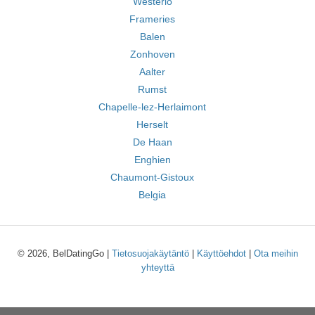
Westerlo
Frameries
Balen
Zonhoven
Aalter
Rumst
Chapelle-lez-Herlaimont
Herselt
De Haan
Enghien
Chaumont-Gistoux
Belgia
© 2026, BelDatingGo |
Tietosuojakäytäntö
|
Käyttöehdot
|
Ota meihin
yhteyttä