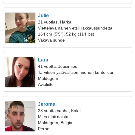
Julie
21 vuotias, Härkä
Viettelevä nainen etsii rakkaussuhdetta
164 cm (5'5"), 52 kg (114 lbs)
Vakava suhde
Lara
41 vuotta, Jousimies
Tarvitsen ystävällisen miehen kuntoiluun
Maldegem
Avioliitto
Jerome
23 vuotta vanha, Kalat
Mies etsii naista
Maldegem, Belgia
Perhe