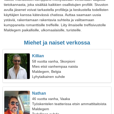
tietokannasta, joka sisältää kaikkien osallistujien profiilit. Sivuston
avulla jäsenet voivat tarkastella profiileja ja keskustella todellisten
käyttäjien kanssa kätevässä chatissa. Auttaa saamaan uusia
ystäviä, rakentamaan rakentavia suhteita ja valitsemaan
kumppaneita romanttisille treffeille. Liity ilmaiselle treffisivustolle
Maldegem paikallisille, ulkomaalaisille, turisteille.
Miehet ja naiset verkossa
Killian
58 vuotta vanha, Skorpioni
Mies etsii vanhempaa naista
Maldegem, Belgia
Lyhytaikainen suhde
Nathan
46 vuotta vanha, Vaaka
Työskentelen teatterissa etsin ammattitaitoista
naista
Maldegem