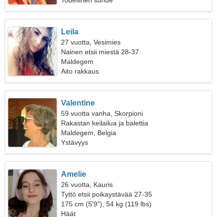
Todellinen suhde
Leila
27 vuotta, Vesimies
Nainen etsii miestä 28-37
Maldegem
Aito rakkaus
Valentine
59 vuotta vanha, Skorpioni
Rakastan keilailua ja balettia
Maldegem, Belgia
Ystävyys
Amelie
26 vuotta, Kauris
Tyttö etsii poikaystävää 27-35
175 cm (5'9"), 54 kg (119 lbs)
Häät